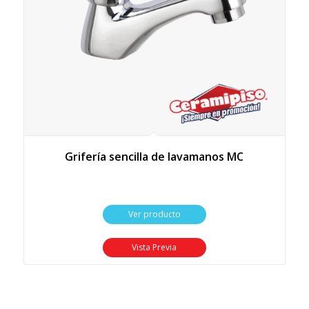
Grifería sencilla de lavamanos MC
Ver producto
Vista Previa