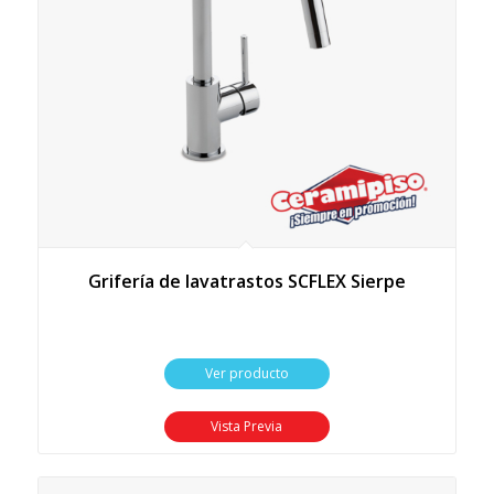
Grifería de lavatrastos SCFLEX Sierpe
Ver producto
Vista Previa