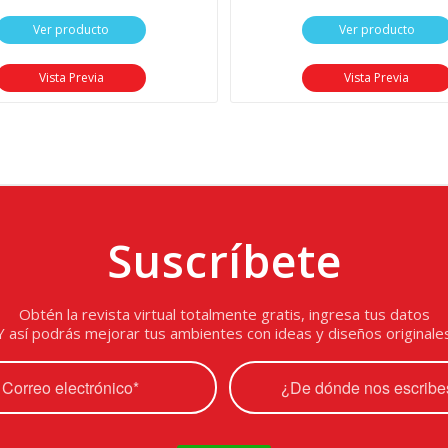
Ver producto
Ver producto
Vista Previa
Vista Previa
Suscríbete
Obtén la revista virtual totalmente gratis, ingresa tus datos
Y así podrás mejorar tus ambientes con ideas y diseños originale