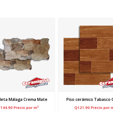
leta Málaga Crema Mate
Piso cerámico Tabasco
Q
144.90
 Precio por m²
Q
121.90
 Precio por 