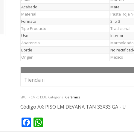
Acabado
Mate
Material
Pasta Roja 
Formato
3_ x 3_
Tipo Producto
Tradicional
Uso
Interior
Aparencia
Marmoleado
Borde
No rectificad
Origen
Mexico
Tienda
[ ]
SKU:
PCMR0133U
Categoría:
Cerámica
Código AX:
PISO LM DEVANA TAN 33X33 GA - U
Facebook
WhatsApp