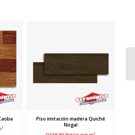
 Caoba
Piso imitación madera Quiché
Nogal
m²
Q
109.90
 Precio por m²