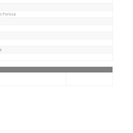
No Porosa
o