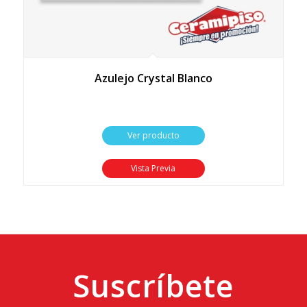
Azulejo Crystal Blanco
Ver producto
Vista Previa
Suscríbete