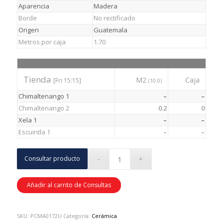
Aparencia
Madera
Borde
No rectificado
Origen
Guatemala
Metros por caja
1.70
Tienda
M2
Caja
[Fri 15:15]
(10.0)
Chimaltenango 1
–
–
Chimaltenango 2
0.2
0
Xela 1
–
–
Escuintla 1
–
–
Consultar producto
Añadir al carrito de Consultas
SKU:
PCMA0172U
Categoría:
Cerámica