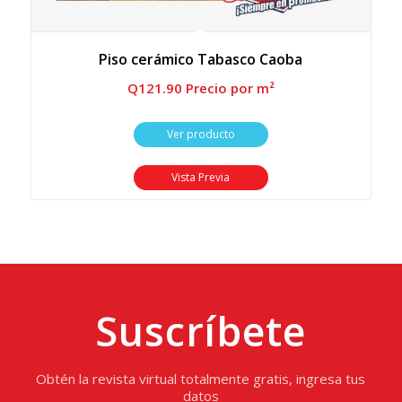
Piso cerámico Tabasco Caoba
Q
121.90
 Precio por m²
Ver producto
Vista Previa
Suscríbete
Obtén la revista virtual totalmente gratis, ingresa tus
datos