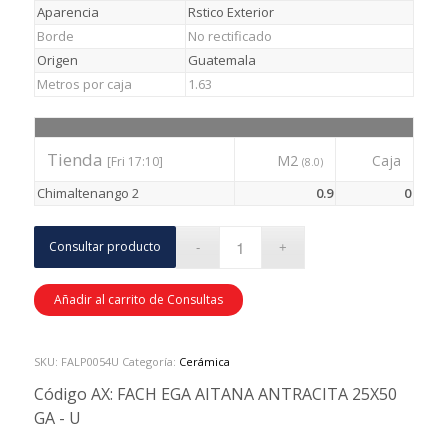
Aparencia
Rstico Exterior
Borde
No rectificado
Origen
Guatemala
Metros por caja
1.63
Tienda
M2
Caja
[Fri 17:10]
(8.0)
Chimaltenango 2
0.9
0
Consultar producto
Añadir al carrito de Consultas
SKU:
FALP0054U
Categoría:
Cerámica
Código AX:
FACH EGA AITANA ANTRACITA 25X50
GA - U