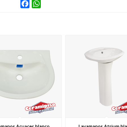
Facebook
WhatsApp
amanos Acuacer blanco
Lavamanos Atrium bl