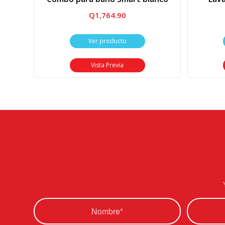
Q
1,764.90
Ver producto
Vista Previa