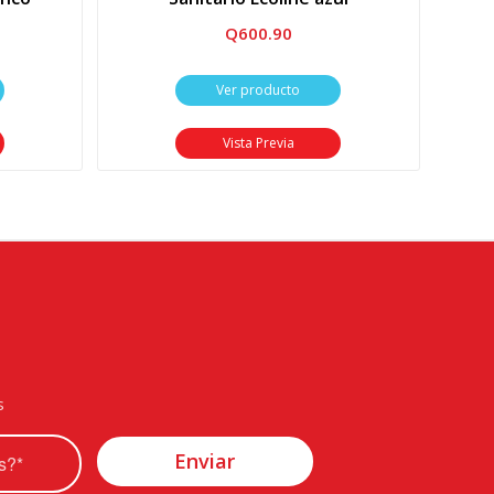
Q
600.90
Ver producto
Vista Previa
s