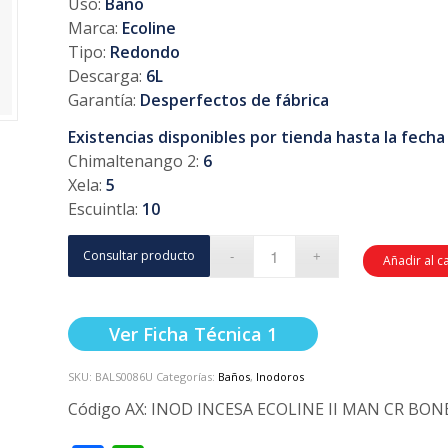
Uso:
Baño
Marca:
Ecoline
Tipo:
Redondo
Descarga:
6L
Garantía:
Desperfectos de fábrica
Existencias disponibles por tienda hasta la fecha
Chimaltenango 2:
6
Xela:
5
Escuintla:
10
Consultar producto
Añadir al c
Ver Ficha Técnica 1
SKU:
BALS0086U
Categorías:
Baños
,
Inodoros
Código AX:
INOD INCESA ECOLINE II MAN CR BONE