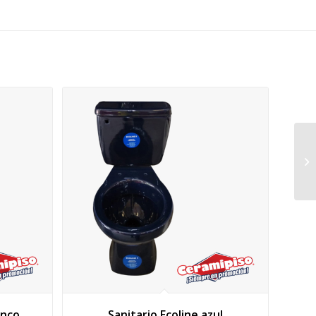
anco
Sanitario Ecoline azul