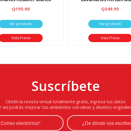
Q
195.90
Q
349.95
Ver producto
Ver producto
Vista Previa
Vista Previa
Suscríbete
Obtén la revista virtual totalmente gratis, ingresa tus datos
Y así podrás mejorar tus ambientes con ideas y diseños originale