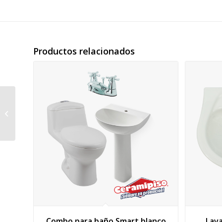
Productos relacionados
Sanitario Ecoline
blanco
Combo para baño Smart blanco
Lav