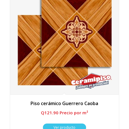
Piso cerámico Guerrero Caoba
Q
121.90
 Precio por m²
Ver producto