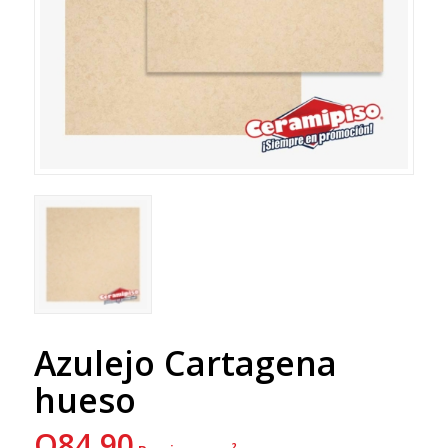
Azulejo Cartagena
hueso
Q
84.90