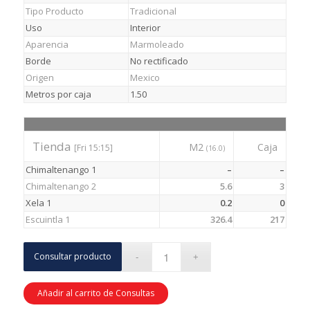
Tipo Producto
Tradicional
Uso
Interior
Aparencia
Marmoleado
Borde
No rectificado
Origen
Mexico
Metros por caja
1.50
Tienda
M2
Caja
[Fri 15:15]
(16.0)
Chimaltenango 1
–
–
Chimaltenango 2
5.6
3
Xela 1
0.2
0
Escuintla 1
326.4
217
Consultar producto
Añadir al carrito de Consultas